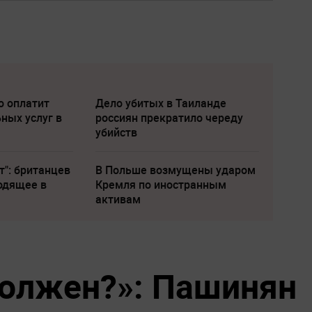
о оплатит
Дело убитых в Таиланде
ных услуг в
россиян прекратило череду
убийств
т": британцев
В Польше возмущены ударом
одящее в
Кремля по иностранным
активам
должен?»: Пашинян