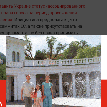
авить Украине статус «ассоциированного
 права голоса на период прохождения
пления.
Инициатива предполагает, что
саммитах ЕС, а также присутствовать на
ропарламента, но без права принимать
нах и их лидерах —
читайте в разделе