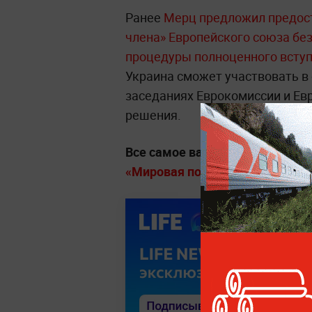
Ранее
Мерц предложил предост
члена» Европейского союза без
процедуры полноценного всту
Украина сможет участвовать в 
заседаниях Еврокомиссии и Ев
решения.
Все самое важное о мире, стра
«Мировая политика» на Life.ru.