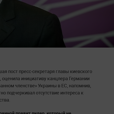
ая пост пресс-секретаря главы киевского
 оценила инициативу канцлера Германии
анном членстве» Украины в ЕС, напомнив,
но подчеркивал отсутствие интереса к
ства.
краиной правит лидер, который не