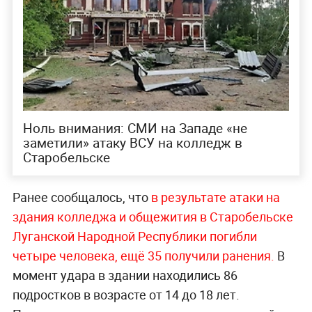
Ноль внимания: СМИ на Западе «не
заметили» атаку ВСУ на колледж в
Старобельске
Ранее сообщалось, что
в результате атаки на
здания колледжа и общежития в Старобельске
Луганской Народной Республики погибли
четыре человека, ещё 35 получили ранения.
В
момент удара в здании находились 86
подростков в возрасте от 14 до 18 лет.