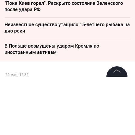
"Пока Киев горел". Раскрыто состояние Зеленского
после удара РФ
Неизвестное существо утащило 15-летнего рыбака на
дно реки
В Польше возмущены ударом Кремля по
иностранным активам
20 мая, 12:35
Фракция «Единой России» в
©
2026
News Media Holding.
Все права защищены
Госдуме может обновиться
минимум на четверть
Информация
Контакты
Редакция