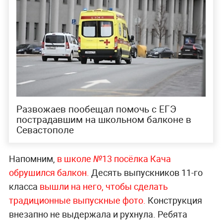
Развожаев пообещал помочь с ЕГЭ
пострадавшим на школьном балконе в
Севастополе
Напомним,
в школе №13 посёлка Кача
обрушился балкон.
Десять выпускников 11-го
класса
вышли на него, чтобы сделать
традиционные выпускные фото.
Конструкция
внезапно не выдержала и рухнула. Ребята