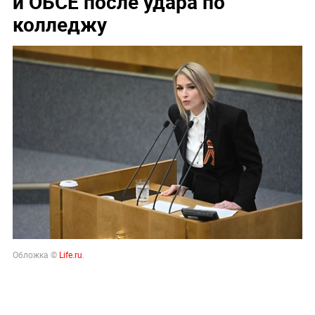
и ОБСЕ после удара по
колледжу
Обложка ©
Life.ru
.