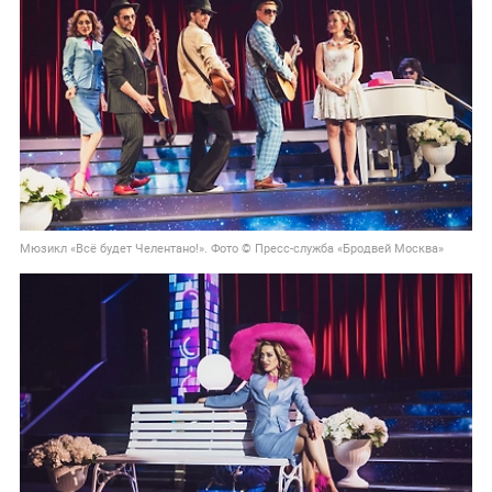
Мюзикл «Всё будет Челентано!». Фото © Пресс-служба «Бродвей Москва»