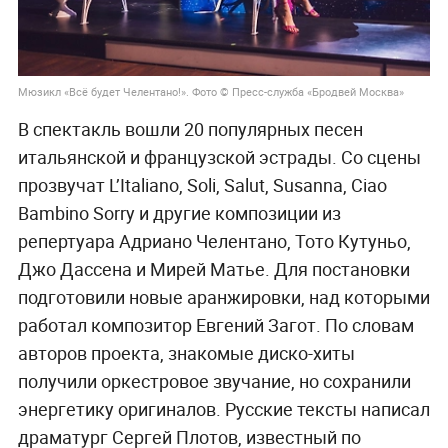
Мюзикл «Всё будет Челентано!». Фото © Пресс-служба «Бродвей Москва»
В спектакль вошли 20 популярных песен
итальянской и французской эстрады. Со сцены
прозвучат L’Italiano, Soli, Salut, Susanna, Ciao
Bambino Sorry и другие композиции из
репертуара Адриано Челентано, Тото Кутуньо,
Джо Дассена и Мирей Матье. Для постановки
подготовили новые аранжировки, над которыми
работал композитор Евгений Загот. По словам
авторов проекта, знакомые диско-хиты
получили оркестровое звучание, но сохранили
энергетику оригиналов. Русские тексты написал
драматург Сергей Плотов, известный по