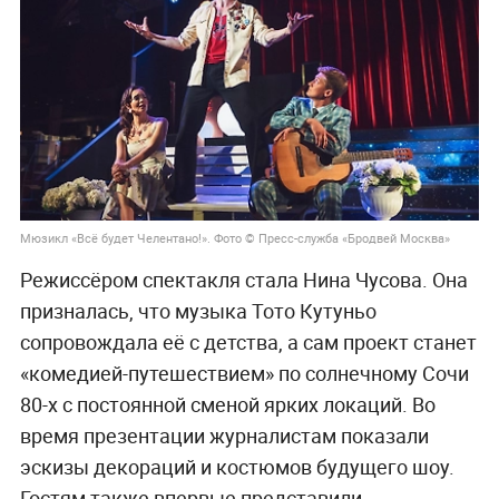
Мюзикл «Всё будет Челентано!». Фото © Пресс-служба «Бродвей Москва»
Режиссёром спектакля стала Нина Чусова. Она
призналась, что музыка Тото Кутуньо
сопровождала её с детства, а сам проект станет
«комедией-путешествием» по солнечному Сочи
80-х с постоянной сменой ярких локаций. Во
время презентации журналистам показали
эскизы декораций и костюмов будущего шоу.
Гостям также впервые представили