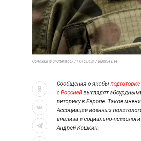
Обложка © Shutterstock / FOTODOM / Bumble Dee
Сообщения о якобы
подготовке
с Россией
выглядят абсурдными
риторику в Европе. Такое мнение
Ассоциации военных политолог
анализа и социально-психолог
Андрей Кошкин.