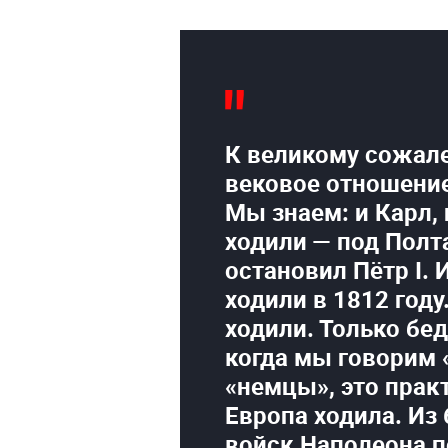
К великому сожале
вековое отношение
Мы знаем: и Карл,
ходили — под Полт
остановил Пётр I.
ходили в 1812 году
ходили. Только беда
когда мы говорим 
«немцы», это прак
Европа ходила. Из
войск Наполеона 