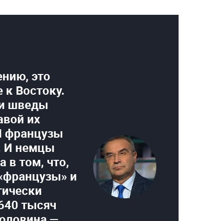
нию, это
 к Востоку.
 и шведы
авой их
 И французы
. И немцы
 в том, что,
«французы» и
тически
 640 тысяч
половина —