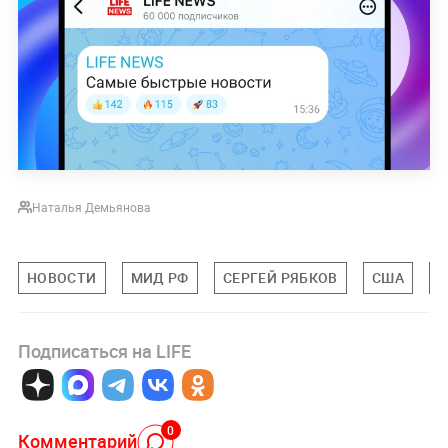
Наталья Демьянова
НОВОСТИ
МИД РФ
СЕРГЕЙ РЯБКОВ
США
М
Подписаться на LIFE
0
Комментарий