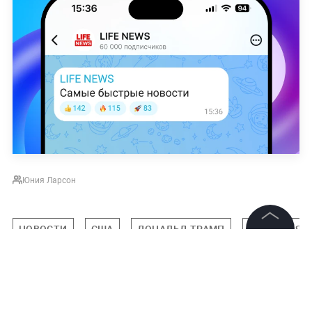
Юния Ларсон
НОВОСТИ
США
ДОНАЛЬД ТРАМП
СЕРГЕЙ РЯБ
©
2026
News Media Holding.
Все права защищены
Подписаться на LIFE