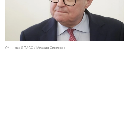
Обложка © ТАСС / Михаил Синицын