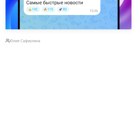
Юлия Сафиулина