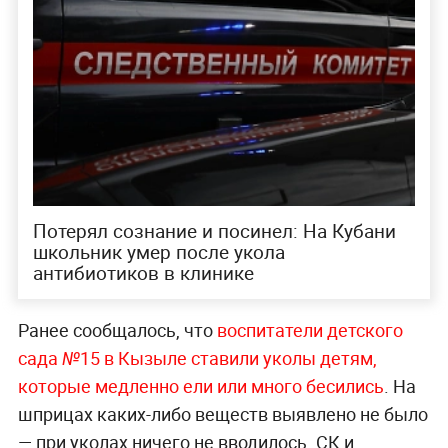
Потерял сознание и посинел: На Кубани
школьник умер после укола
антибиотиков в клинике
Ранее сообщалось, что
воспитатели детского
сада №15 в Кызыле ставили уколы детям,
которые медленно ели или много бесились
. На
шприцах каких-либо веществ выявлено не было
— при уколах ничего не вводилось. СК и