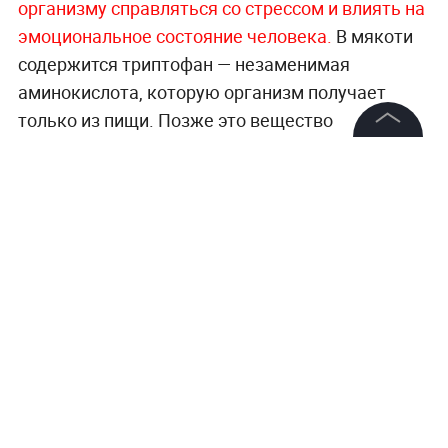
организму справляться со стрессом и влиять на
эмоциональное состояние человека.
В мякоти
содержится триптофан — незаменимая
аминокислота, которую организм получает
только из пищи. Позже это вещество
преобразуется в серотонин, отвечающий за
©
2026
News Media Holding.
настроение, память и внимание, а также в
Все права защищены
мелатонин, влияющий на сон и биологические
ритмы.
Информация
Больше материалов о проблемах и
Контакты
достижениях общества —
в разделе
Редакция
«Общество» на Life.ru.
Правовая информация
Политика обработки персональных данных
Партнерам