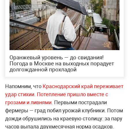
Оранжевый уровень — до свидания!
Погода в Москве на выходных порадует
долгожданной прохладой
Напомним, что
Краснодарский край переживает
удар стихии. Потепление пришло вместе с
грозами и ливнями.
Первыми пострадали
фермеры — град побил урожай клубники. Потом
дожди обрушились на краевую столицу: за пару
часов выпала двухмесячная норма осадков.