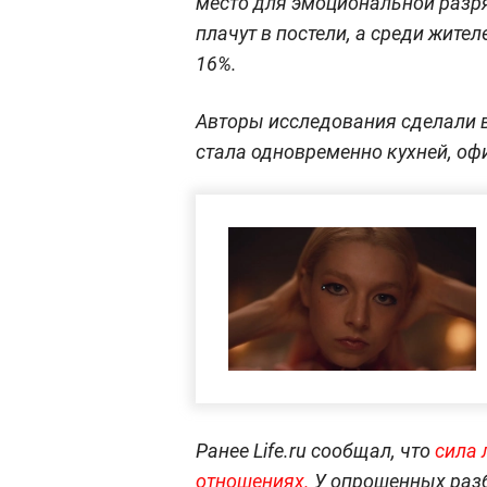
место для эмоциональной разря
плачут в постели, а среди жите
16%.
Авторы исследования сделали в
стала одновременно кухней, оф
Ранее Life.ru сообщал, что
сила 
отношениях.
У опрошенных разб