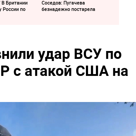
" В Британии
Соседов: Пугачева
у России по
безнадежно постарела
внили удар ВСУ по
Р с атакой США на