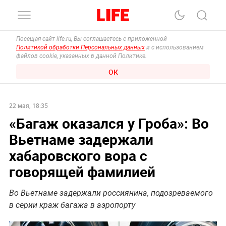
Посещая сайт life.ru, Вы соглашаетесь с приложенной
Политикой обработки Персональных данных
и с использованием
файлов cookie, указанных в данной Политике.
ОК
22 мая, 18:35
«Багаж оказался у Гроба»: Во
Вьетнаме задержали
хабаровского вора с
говорящей фамилией
Во Вьетнаме задержали россиянина, подозреваемого
в серии краж багажа в аэропорту