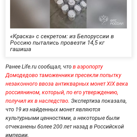
«Краска» с секретом: из Белоруссии в
Россию пытались провезти 14,5 кг
гашиша
Ранее Life.ru сообщал, что
в аэропорту
Домодедово таможенники пресекли попытку
незаконного ввоза антикварных монет XIX века
россиянином, который, по его утверждению,
получил их в наследство.
Экспертиза показала,
что 19 из найденных монет являются
культурными ценностями, а некоторые были
отчеканены более 200 лет назад в Российской
империи.