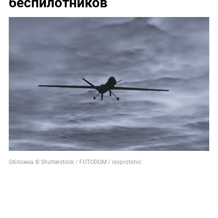
беспилотников
Обложка © Shutterstock / FOTODOM / isoprotonic