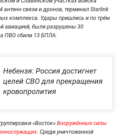
вском и Славянском участках войска
 антенн связи и дронов, терминал Starlink
ных комплекса. Удары пришлись и по трём
ой авиацией, были разрушены 30
ва ПВО сбили 13 БПЛА.
Небензя: Россия достигнет
целей СВО для прекращения
кровопролития
 группировки «Восток»
Вооружённые силы
оеннослужащих
. Среди уничтоженной