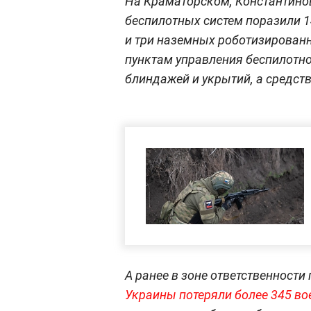
На Краматорском, Константино
беспилотных систем поразили 14
и три наземных роботизирован
пунктам управления беспилотн
блиндажей и укрытий, а средст
А ранее в зоне ответственности
Украины потеряли более 345 в