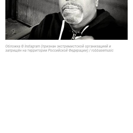
Обложка © Instagram (признан экстремистской организацией и
запрещён на территории Российской Федерации) / robbasemusic