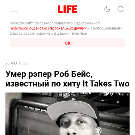
Посещая сайт life.ru, Вы соглашаетесь с приложенной
Политикой обработки Персональных данных
и с использованием
файлов cookie, указанных в данной Политике.
ОК
23 мая, 05:05
Умер рэпер Роб Бейс,
известный по хиту It Takes Two