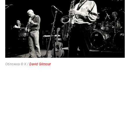
Обложка © X /
David Gilmour