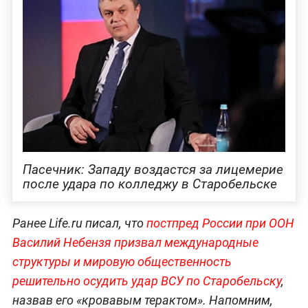
Пасечник: Западу воздастся за лицемерие
после удара по колледжу в Старобельске
Ранее Life.ru писал, что
постпред России при ООН
Василий Небензя призвал международные
структуры и мировую общественность
решительно осудить удар ВСУ по Старобельску
,
назвав его «кровавым терактом». Напомним,