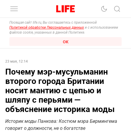
Посещая сайт life.ru, Вы соглашаетесь с приложенной
Политикой обработки Персональных данных
и с использованием
файлов cookie, указанных в данной Политике.
ОК
23 мая, 12:14
Почему мэр-мусульманин
второго города Британии
носит мантию с цепью и
шляпу с перьями —
объяснение историка моды
Историк моды Панкова: Костюм мэра Бирмингема
говорит о должности, не о богатстве