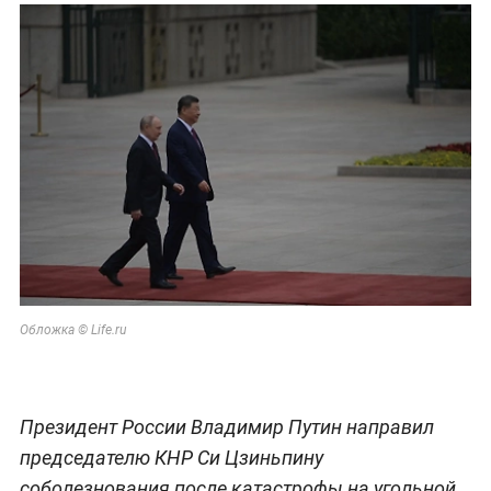
Обложка © Life.ru
Президент России Владимир Путин направил
председателю КНР Си Цзиньпину
соболезнования после катастрофы на угольной