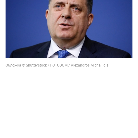
Обложка © Shutterstock / FOTODOM / Alexandros Michailidis