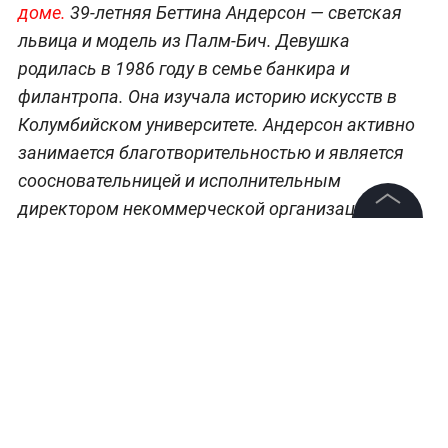
доме.
39-летняя Беттина Андерсон — светская
львица и модель из Палм-Бич. Девушка
родилась в 1986 году в семье банкира и
филантропа. Она изучала историю искусств в
Колумбийском университете. Андерсон активно
занимается благотворительностью и является
соосновательницей и исполнительным
директором некоммерческой организации The
Paradise Fund, которая помогает пострадавшим
©
2026
News Media Holding.
Все права защищены
от стихийных бедствий и защищает дикую
природу Флориды.
Информация
Главные решения лидеров, дипломатия и
геополитика — всё это
в разделе «Мировая
Контакты
политика» на Life.ru.
Редакция
Правовая информация