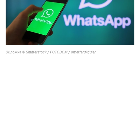
Обложка © Shutterstock / FOTODOM / omerfarukguler