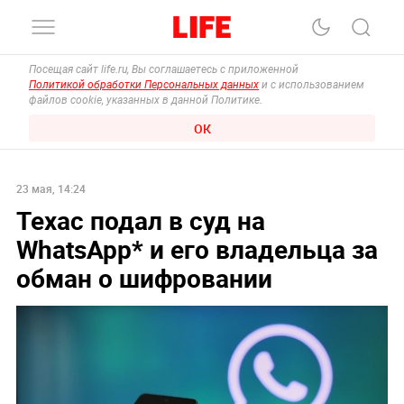
Посещая сайт life.ru, Вы соглашаетесь с приложенной
Политикой обработки Персональных данных
и с использованием
файлов cookie, указанных в данной Политике.
ОК
23 мая, 14:24
Техас подал в суд на
WhatsApp* и его владельца за
обман о шифровании