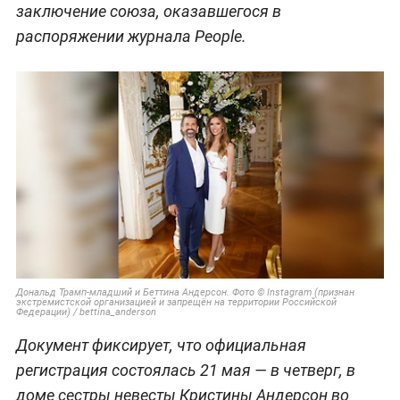
заключение союза, оказавшегося в
распоряжении журнала People.
Дональд Трамп-младший и Беттина Андерсон. Фото © Instagram (признан
экстремистской организацией и запрещён на территории Российской
Федерации) / bettina_anderson
Документ фиксирует, что официальная
регистрация состоялась 21 мая — в четверг, в
доме сестры невесты Кристины Андерсон во