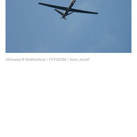
Обложка © Shutterstock / FOTODOM / Soos Jozsef