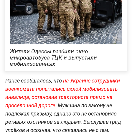
Жители Одессы разбили окно
микроавтобуса ТЦК и выпустили
мобилизованных
Ранее сообщалось, что
на Украине сотрудники
военкомата попытались силой мобилизовать
инвалида, остановив тракториста прямо на
просёлочной дороге.
Мужчина по закону не
подлежал призыву, однако это не остановило
ретивых охотников за людьми. Выслушав град
упрёков и осознав, что связались не с тем,