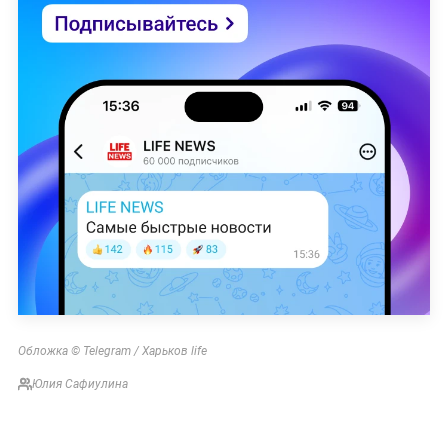
Обложка © Telegram / Харьков life
Юлия Сафиулина