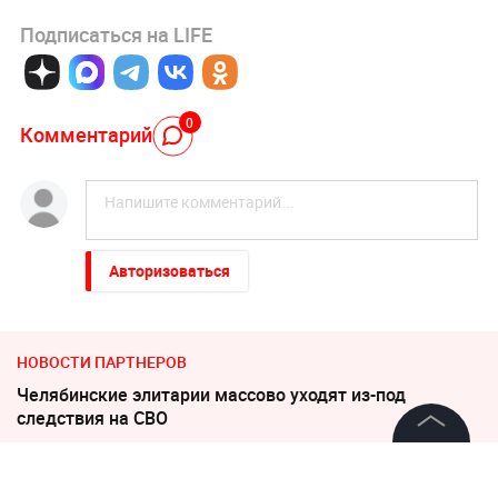
Подписаться на LIFE
0
Комментарий
Авторизоваться
НОВОСТИ ПАРТНЕРОВ
Челябинские элитарии массово уходят из-под
следствия на СВО
©
2026
News Media Holding.
"Придется нанести удар". На Западе высказались о
Все права защищены
войне с Россией