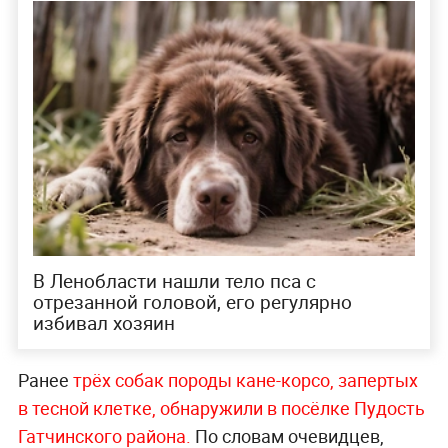
В Ленобласти нашли тело пса с
отрезанной головой, его регулярно
избивал хозяин
Ранее
трёх собак породы кане-корсо, запертых
в тесной клетке, обнаружили в посёлке Пудость
Гатчинского района.
По словам очевидцев,