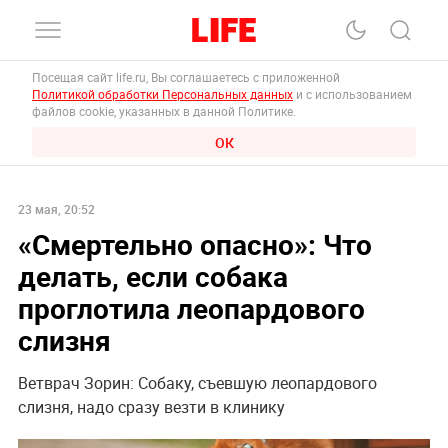
Посещая сайт life.ru, Вы соглашаетесь с приложенной
Политикой обработки Персональных данных
и с использованием
файлов cookie, указанных в данной Политике.
ОК
23 мая, 20:52
«Смертельно опасно»: Что
делать, если собака
проглотила леопардового
слизня
Ветврач Зорин: Собаку, съевшую леопардового
слизня, надо сразу везти в клинику