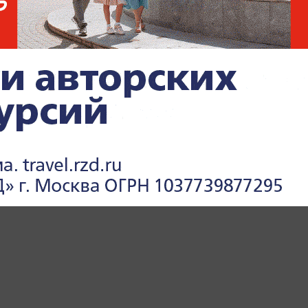
 от развлечений, встреч с друзьями или
стро приводит к срывам. Более
егории расходов, которые практически не
 регулярно «съедают» бюджет. Часто речь
ьных покупках, неиспользуемых
 привычке», мелких ежедневных тратах,
менте. Именно поэтому полезно
сторию операций в банковском
дница Life.ru.