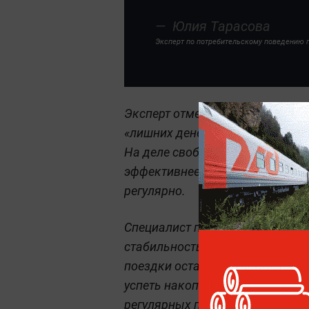
Юлия Тарасова
Эксперт по потребительскому поведению 
Эксперт отметила, что одной и
«лишних денег», с которых яко
На деле свободные средства ре
эффективнее работает привыч
регулярно.
Специалист подчеркнула, что пр
стабильность, чем резкое сокр
поездки остаётся несколько ме
успеть накопить. Для этого до
регулярных переводов и приде