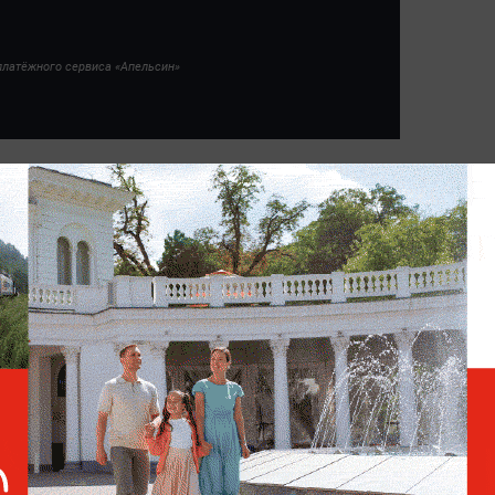
платёжного сервиса «Апельсин»
з самых частых ошибок остаётся ожидание
бы стоит начинать откладывать средства.
дко возникают сами по себе. Намного
ка откладывать небольшие суммы
и подготовке к отпуску важнее
ащение привычных расходов. Даже если до
сяцев, часть нужной суммы всё ещё можно
статочно определить комфортный размер
рживаться выбранного плана.