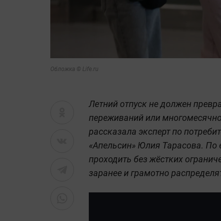
Обложка © Life.ru
Летний отпуск не должен превр
переживаний или многомесячной
рассказала эксперт по потреби
«Апельсин» Юлия Тарасова. По 
проходить без жёстких огранич
заранее и грамотно распределя