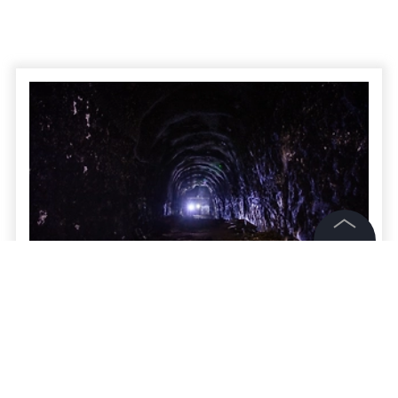
©
2026
News Media Holding.
Все права защищены
В Колумбии после взрыва на угольной
шахте заблокированы 12 горняков
Информация
Контакты