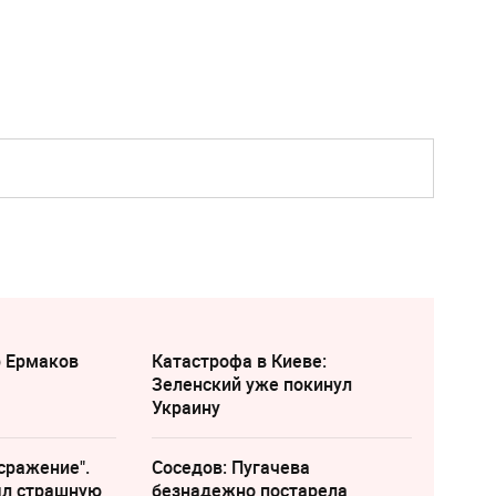
р Ермаков
Катастрофа в Киеве:
Зеленский уже покинул
Украину
сражение".
Соседов: Пугачева
ыл страшную
безнадежно постарела