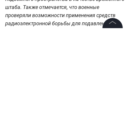
штаба. Также отмечается, что военные
проверяли возможности применения средств
радиоэлектронной борьбы для подавления
коммуникаций и борьбы с беспилотниками.
©
2026
News Media Holding.
Все права защищены
Больше новостей о специальной военной
операции —
читайте в разделе «СВО» на Life.ru
.
Информация
Контакты
Редакция
Правовая информация
Политика обработки персональных данных
Партнерам
RSS