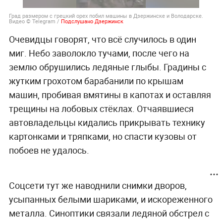
Град размером с грецкий орех побил машины в Дзержинске и Володарске.
Видео © Telegram /
Подслушано Дзержинск
Очевидцы говорят, что всё случилось в один
миг. Небо заволокло тучами, после чего на
землю обрушились ледяные глыбы. Градины с
жутким грохотом барабанили по крышам
машин, пробивая вмятины в капотах и оставляя
трещины на лобовых стёклах. Отчаявшиеся
автовладельцы кидались прикрывать технику
картонками и тряпками, но спасти кузовы от
побоев не удалось.
Соцсети тут же наводнили снимки дворов,
усыпанных белыми шариками, и искореженного
металла. Синоптики связали ледяной обстрел с