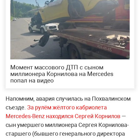
Момент массового ДТП с сыном
миллионера Корнилова на Mercedes
попал на видео
Напомним, авария случилась на Похвалинском
съезде.
За рулём жёлтого кабриолета
Mercedes-Benz находился Сергей Корнилов
—
сын умершего миллионера Сергея Корнилова-
старшего (бывшего генерального директора