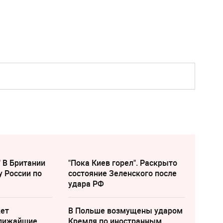
" В Британии
"Пока Киев горел". Раскрыто
у России по
состояние Зеленского после
удара РФ
жет
В Польше возмущены ударом
ближайшие
Кремля по иностранным