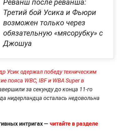
Реванш после реванша:
Третий бой Усика и Фьюри
возможен только через
обязательную «мясорубку» с
Джошуа
др Усик одержал победу техническим
ие пояса WBC, IBF и WBA Super в
авершили за секунду до конца 11-го
нда нидерландца осталась недовольна
ртивных интригах —
читайте в разделе