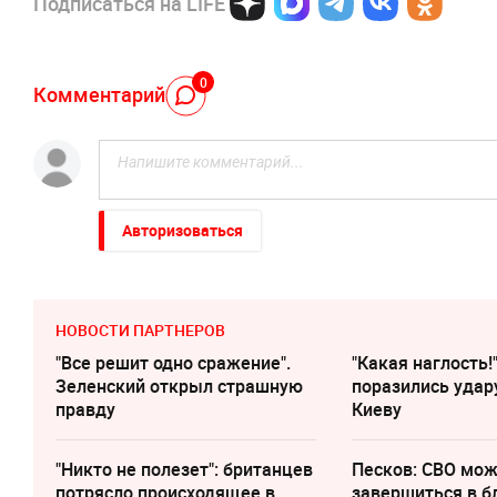
Подписаться на LIFE
0
Комментарий
Авторизоваться
НОВОСТИ ПАРТНЕРОВ
"Все решит одно сражение".
"Какая наглость!
Зеленский открыл страшную
поразились удар
правду
Киеву
"Никто не полезет": британцев
Песков: СВО мо
потрясло происходящее в
завершиться в 