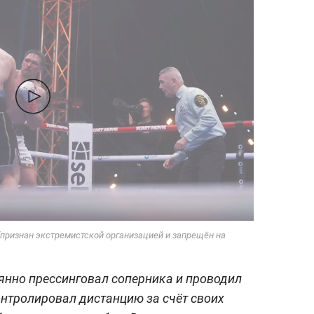
 (признан экстремистской организацией и запрещён на
оянно прессинговал соперника и проводил
нтролировал дистанцию за счёт своих