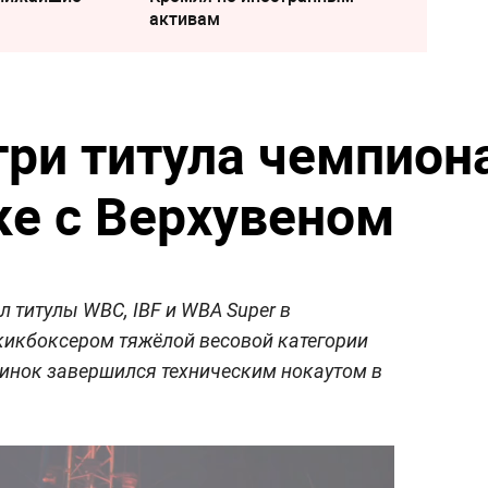
активам
три титула чемпион
ке с Верхувеном
 титулы WBC, IBF и WBA Super в
 кикбоксером тяжёлой весовой категории
динок завершился техническим нокаутом в