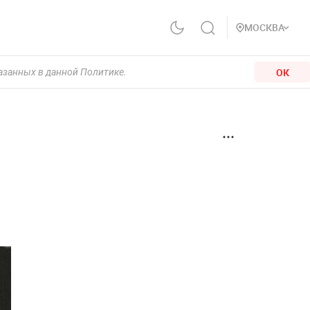
МОСКВА
ОК
казанных в данной Политике.