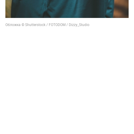
Обложка © Shutterstock / FOTODOM / Dizzy_Studio