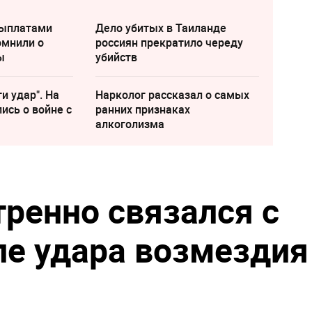
выплатами
Дело убитых в Таиланде
омнили о
россиян прекратило череду
ы
убийств
и удар". На
Нарколог рассказал о самых
ись о войне с
ранних признаках
алкоголизма
тренно связался с
е удара возмездия