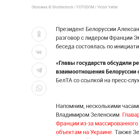
Обложка © Shutterstock / FOTODOM / Victor Velter
Президент Белоруссии Алекса
разговор с лидером Франции Э
беседа состоялась по инициат
«Главы государств обсудили р
взаимоотношения Белоруссии с
БелТА со ссылкой на пресс-сл
Напомним, несколькими часами
Владимиром Зеленским
. Глав
Франции из-за массированного
объектам на Украине.
Также Зе