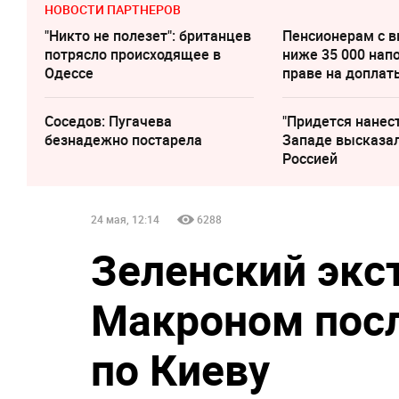
НОВОСТИ ПАРТНЕРОВ
"Никто не полезет": британцев
Пенсионерам с 
потрясло происходящее в
ниже 35 000 нап
Одессе
праве на доплат
Соседов: Пугачева
"Придется нанест
безнадежно постарела
Западе высказал
Россией
24 мая, 12:14
6288
Зеленский экс
Макроном посл
по Киеву