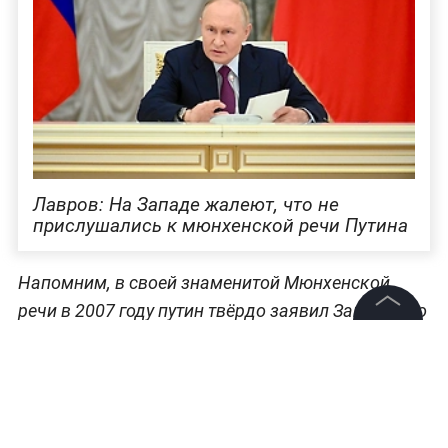
Лавров: На Западе жалеют, что не
прислушались к мюнхенской речи Путина
Напомним, в своей знаменитой Мюнхенской
речи в 2007 году путин твёрдо заявил Западу, что
наша страна «будет независимой и суверенной,
©
2026
News Media Holding.
Все права защищены
либо её не будет вообще». А не так давно он
вновь об этом вспомнил,
заявил, что
непризнание Западом суверенитета РФ и
Информация