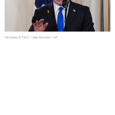
Обложка © ТАСС / Alex Brandon / АР