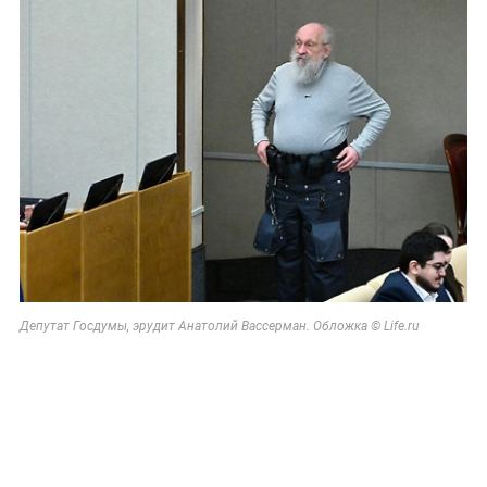
Депутат Госдумы, эрудит Анатолий Вассерман. Обложка © Life.ru