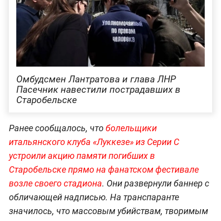
Омбудсмен Лантратова и глава ЛНР
Пасечник навестили пострадавших в
Старобельске
Ранее сообщалось, что
болельщики
итальянского клуба «Луккезе» из Серии C
устроили акцию памяти погибших в
Старобельске прямо на фанатском фестивале
возле своего стадиона
. Они развернули баннер с
обличающей надписью. На транспаранте
значилось, что массовым убийствам, творимым