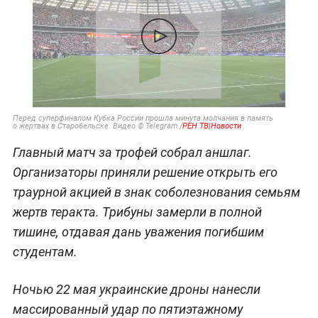
Перед суперфиналом Кубка России прошла минута молчания в память
о жертвах в Старобельске. Видео © Telegram /
РЕН ТВ|Новости
Главный матч за трофей собрал аншлаг.
Организаторы приняли решение открыть его
траурной акцией в знак соболезнования семьям
жертв теракта. Трибуны замерли в полной
тишине, отдавая дань уважения погибшим
студентам.
Ночью 22 мая украинские дроны нанесли
массированный удар по пятиэтажному