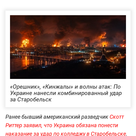
«Орешник», «Кинжалы» и волны атак: По
Украине нанесли комбинированный удар
за Старобельск
Ранее бывший американский разведчик
Скотт
Риттер заявил, что Украина обязана понести
наказание за удар по колледжу в Старобельске
.