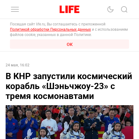
Посещая сайт life.ru, Вы соглашаетесь с приложенной
Политикой обработки Персональных данных
и с использованием
файлов cookie, указанных в данной Политике.
ОК
24 мая, 16:02
В КНР запустили космический
корабль «Шэньчжоу-23» с
тремя космонавтами