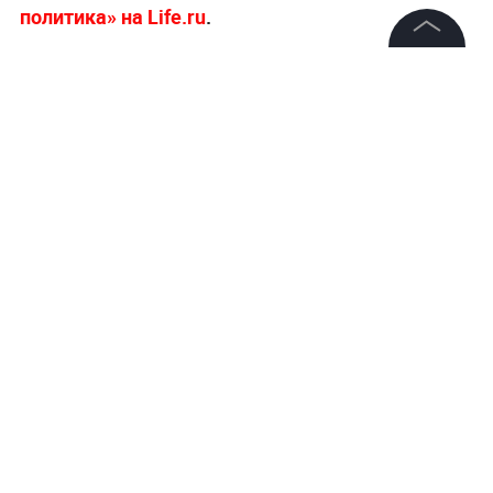
политика» на Life.ru
.
©
2026
News Media Holding.
Все права защищены
Информация
Контакты
Редакция
Правовая информация
Политика обработки персональных данных
Партнерам
RSS
Жанры и форматы