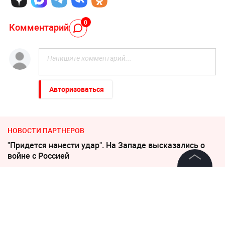
0
Комментарий
Авторизоваться
НОВОСТИ ПАРТНЕРОВ
"Придется нанести удар". На Западе высказались о
войне с Россией
В Польше возмущены ударом Кремля по
©
2026
News Media Holding.
Все права защищены
иностранным активам
Песков: СВО может завершиться в ближайшие часы