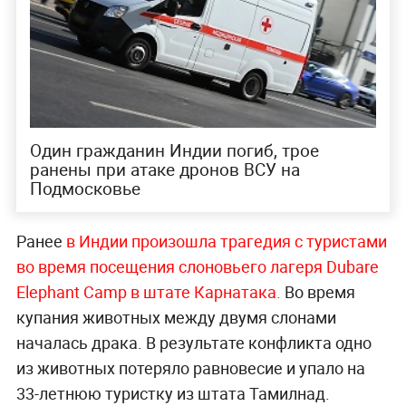
Один гражданин Индии погиб, трое
ранены при атаке дронов ВСУ на
Подмосковье
Ранее
в Индии произошла трагедия с туристами
во время посещения слоновьего лагеря Dubare
Elephant Camp в штате Карнатака.
Во время
купания животных между двумя слонами
началась драка. В результате конфликта одно
из животных потеряло равновесие и упало на
33-летнюю туристку из штата Тамилнад.