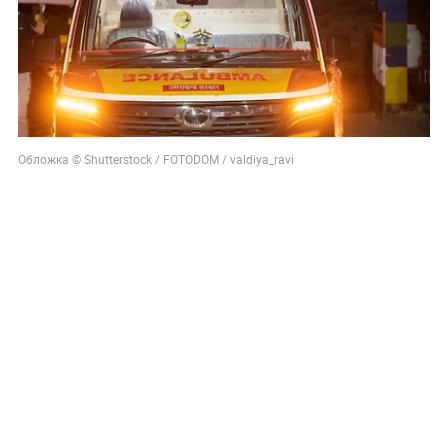
Обложка © Shutterstock / FOTODOM / valdiya_ravi