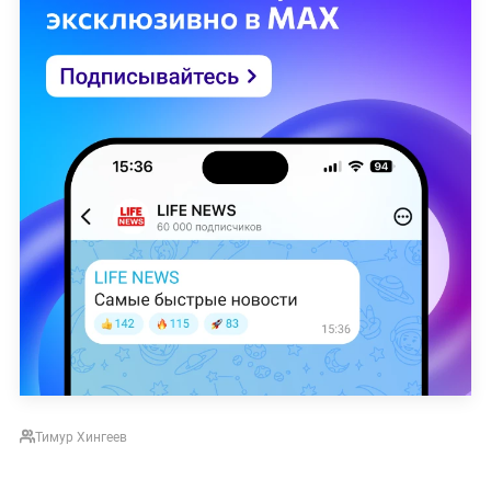
Тимур Хингеев