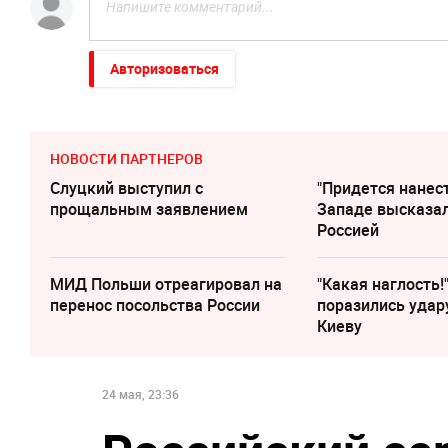
Авторизоваться
НОВОСТИ ПАРТНЕРОВ
Слуцкий выступил с
"Придется нанест
прощальным заявлением
Западе высказал
Россией
МИД Польши отреагировал на
"Какая наглость!
перенос посольства России
поразились удар
Киеву
24 мая, 23:36