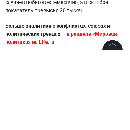
случаев побегов ежемесячно, а в октябре
показатель превысил 20 тысяч.
Больше аналитики о конфликтах, союзах и
политических трендах —
в разделе «Мировая
политика» на Life.ru.
©
2026
News Media Holding.
Все права защищены
Информация
Контакты
Редакция
Правовая информация
Политика обработки персональных данных