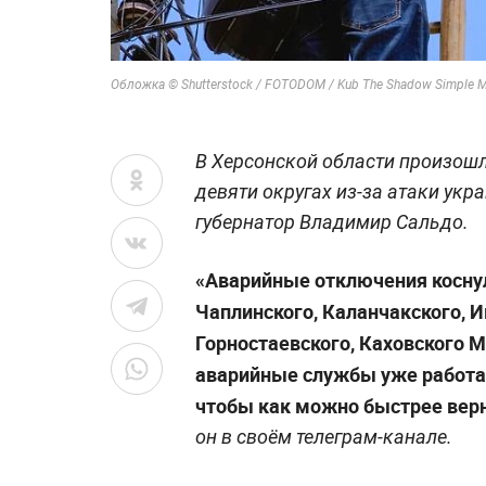
Обложка © Shutterstock / FOTODOM / Kub The Shadow Simple 
В Херсонской области произошл
девяти округах из-за атаки укр
губернатор Владимир Сальдо.
«Аварийные отключения коснул
Чаплинского, Каланчакского, И
Горностаевского, Каховского М
аварийные службы уже работаю
чтобы как можно быстрее верн
он в своём телеграм-канале.