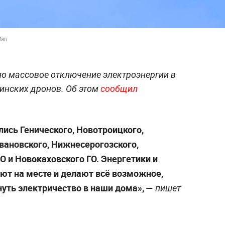
Man
о массовое отключение электроэнергии в
аинских дронов. Об этом
сообщил
ись Генического, Новотроицкого,
вановского, Нижнесерогозского,
О и Новокаховского ГО. Энергетики и
т на месте и делают всё возможное,
уть электричество в наши дома», —
пишет