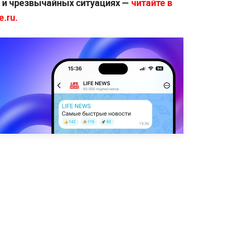
х и чрезвычайных ситуациях —
читайте в
.ru.