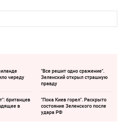
аиланде
"Все решит одно сражение".
ило череду
Зеленский открыл страшную
правду
т": британцев
"Пока Киев горел". Раскрыто
одящее в
состояние Зеленского после
удара РФ