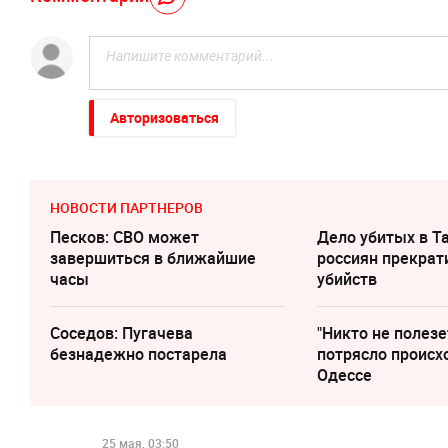
Авторизоваться
НОВОСТИ ПАРТНЕРОВ
Песков: СВО может
Дело убитых в Т
завершиться в ближайшие
россиян прекрат
часы
убийств
Соседов: Пугачева
"Никто не полезе
безнадежно постарела
потрясло происх
Одессе
25 мая, 03:50