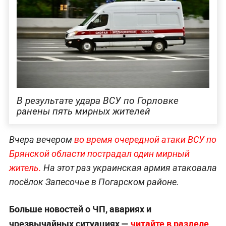
В результате удара ВСУ по Горловке
ранены пять мирных жителей
Вчера вечером
во время очередной атаки ВСУ по
Брянской области пострадал один мирный
житель.
На этот раз украинская армия атаковала
посёлок Запесочье в Погарском районе.
Больше новостей о ЧП, авариях и
чрезвычайных ситуациях —
читайте в разделе