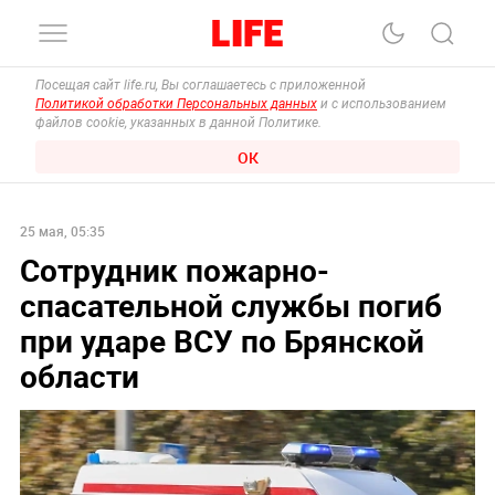
Посещая сайт life.ru, Вы соглашаетесь с приложенной
Политикой обработки Персональных данных
и с использованием
файлов cookie, указанных в данной Политике.
ОК
25 мая, 05:35
Сотрудник пожарно-
спасательной службы погиб
при ударе ВСУ по Брянской
области