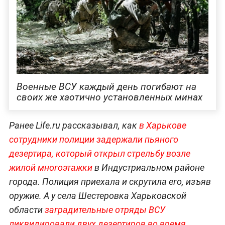
Военные ВСУ каждый день погибают на
своих же хаотично установленных минах
Ранее Life.ru рассказывал, как
в Харькове
сотрудники полиции задержали пьяного
дезертира, который открыл стрельбу возле
жилой многоэтажки
в Индустриальном районе
города. Полиция приехала и скрутила его, изъяв
оружие. А у села Шестеровка Харьковской
области
заградительные отряды ВСУ
ликвидировали двух дезертиров во время