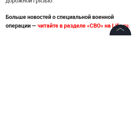
дорожной грязью.
Больше новостей о специальной военной
операции —
читайте в разделе «СВО» на Life.ru.
©
2026
News Media Holding.
Все права защищены
Информация
Контакты
Редакция
Правовая информация
Политика обработки персональных данных
Партнерам
RSS