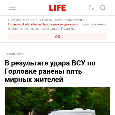
Посещая сайт life.ru, Вы соглашаетесь с приложенной
Политикой обработки Персональных данных
и с использованием
файлов cookie, указанных в данной Политике.
ОК
25 мая, 05:17
В результате удара ВСУ по
Горловке ранены пять
мирных жителей