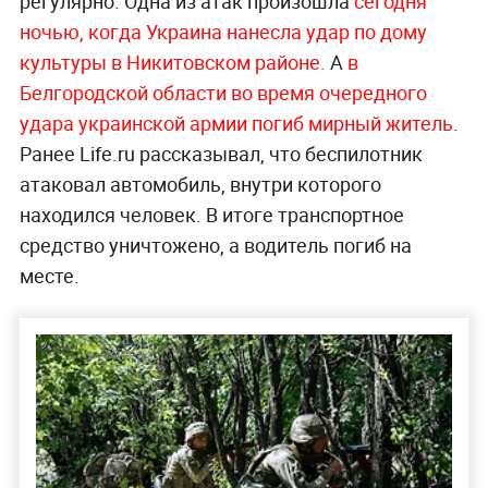
регулярно. Одна из атак произошла
сегодня
ночью, когда Украина нанесла удар по дому
культуры в Никитовском районе.
А
в
Белгородской области во время очередного
удара украинской армии погиб мирный житель
.
Ранее Life.ru рассказывал, что
беспилотник
атаковал автомобиль, внутри которого
находился человек. В итоге транспортное
средство уничтожено, а водитель погиб на
месте.