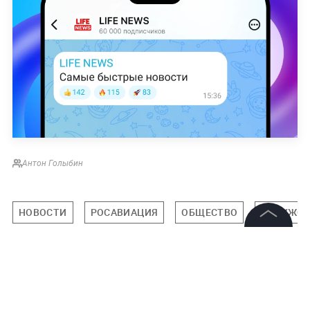
Антон Голыбин
НОВОСТИ
РОСАВИАЦИЯ
ОБЩЕСТВО
КАЛУЖСК
©
2026
News Media Holding.
Все права защищены
Подписаться на LIFE