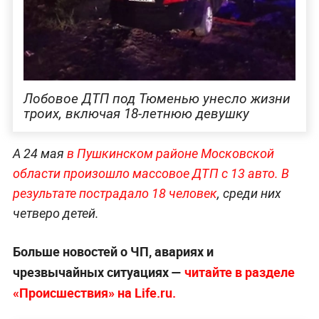
Лобовое ДТП под Тюменью унесло жизни
троих, включая 18-летнюю девушку
А 24 мая
в Пушкинском районе Московской
области произошло массовое ДТП с 13 авто. В
результате пострадало 18 человек
, среди них
четверо детей.
Больше новостей о ЧП, авариях и
чрезвычайных ситуациях —
читайте в разделе
«Происшествия» на Life.ru.