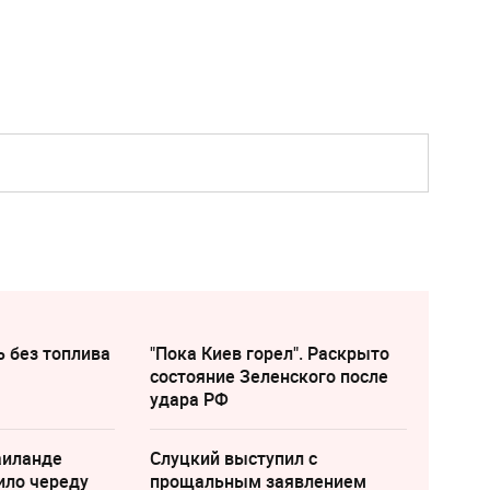
ь без топлива
"Пока Киев горел". Раскрыто
состояние Зеленского после
удара РФ
аиланде
Слуцкий выступил с
ило череду
прощальным заявлением