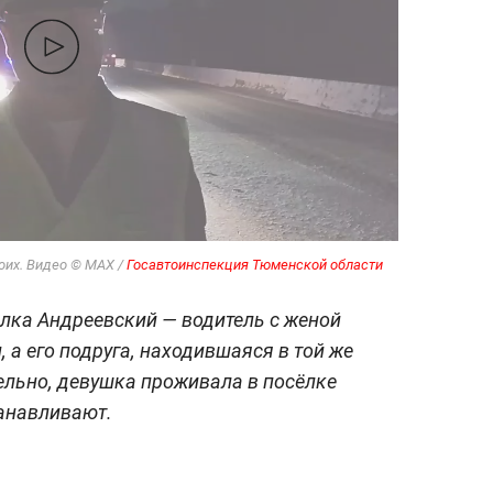
оих. Видео © MAX /
Госавтоинспекция Тюменской области
сёлка Андреевский — водитель с женой
, а его подруга, находившаяся в той же
ельно, девушка проживала в посёлке
танавливают.