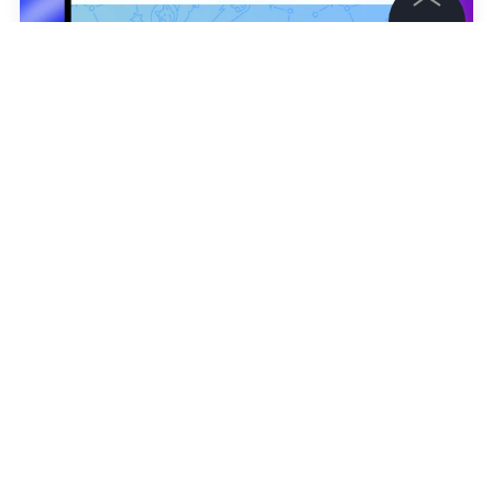
©
2026
News Media Holding.
Все права защищены
Информация
Контакты
Андрей Бражников
Редакция
Правовая информация
НОВОСТИ
ДМИТРИЙ МЕДВЕДЕВ
МИРОВАЯ ПОЛИТ
Политика обработки персональных данных
Партнерам
Подписаться на LIFE
RSS
Жанры и форматы
0
Комментарий
Расследования