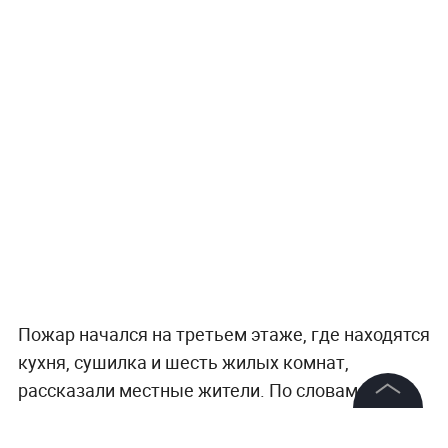
Пожар начался на третьем этаже, где находятся
кухня, сушилка и шесть жилых комнат,
рассказали местные жители. По словам
очевидцев, в хостеле проживали работники
©
2026
News Media Holding.
торгового центра «Мандарин». Пострадавшего