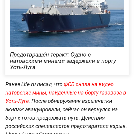
Предотвращён теракт: Судно с
натовскими минами задержали в порту
Усть-Луга
Ранее Life.ru писал, что
ФСБ сняла на видео
натовские мины, найденные на борту газовоза в
Усть-Луге
. После обнаружения взрывчатки
экипаж эвакуировали, сейчас он вернулся на
борт и готов продолжать путь. Действия
российских специалистов предотвратили взрыв.