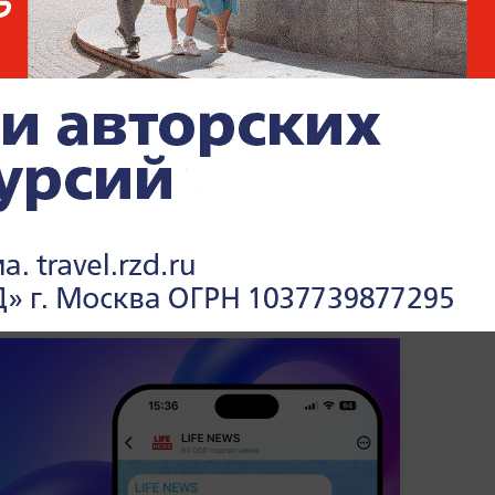
ной политики
Украины Василий
а миграционных процессов в будущем
 «смесь индусов и бангладешцев»,
»
; по словам чиновника, Незалежную ждут
ьного состава населения, и власти
часть будущей политической нации при
в стране и платить налоги.
нах и их лидерах —
читайте в разделе