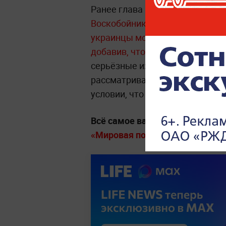
Ранее глава Офиса миграцион
Воскобойник заявил, что из-з
украинцы могут превратиться в
добавив, что это будет «их путь
серьёзные изменения национал
рассматривают мигрантов как 
условии, что те будут работать 
Всё самое важное о мире, стра
«Мировая политика» на Life.ru
.