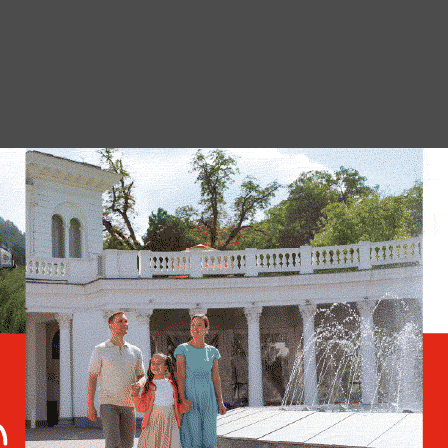
я поколениями. Особенно тяжёлая
ях погибших военнослужащих.
88% украинцев главным
страхом назвали бедность
для своих детей