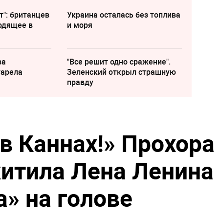
т": британцев
Украина осталась без топлива
одящее в
и моря
ва
"Все решит одно сражение".
тарела
Зеленский открыл страшную
правду
 в Каннах!» Прохора
итила Лена Ленина
а» на голове