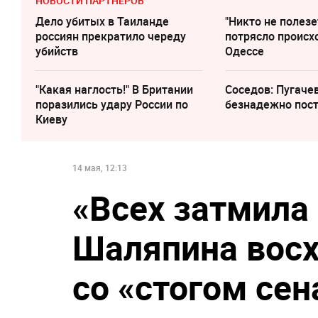
НОВОСТИ ПАРТНЕРОВ
Дело убитых в Таиланде
"Никто не полезе
россиян прекратило череду
потрясло происх
убийств
Одессе
"Какая наглость!" В Британии
Соседов: Пугаче
поразились удару России по
безнадежно пос
Киеву
14 мая, 12:13
«‎Всех затмила
Шаляпина восх
со «‎стогом сен