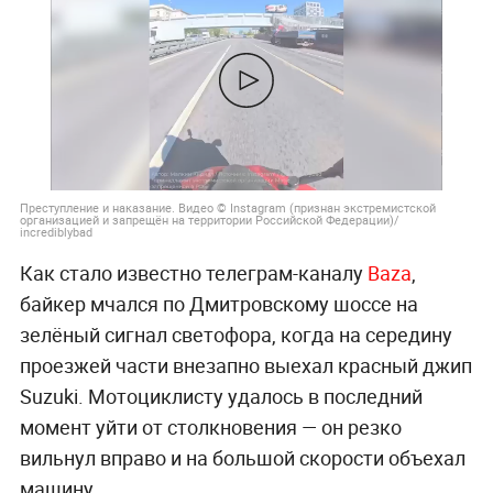
Преступление и наказание. Видео © Instagram (признан экстремистской
организацией и запрещён на территории Российской Федерации)/
incrediblybad
Как стало известно телеграм-каналу
Baza
,
байкер мчался по Дмитровскому шоссе на
зелёный сигнал светофора, когда на середину
проезжей части внезапно выехал красный джип
Suzuki. Мотоциклисту удалось в последний
момент уйти от столкновения — он резко
вильнул вправо и на большой скорости объехал
машину.