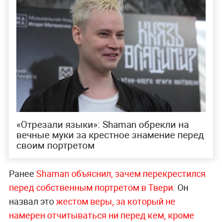
«Отрезали языки»: Shaman обрекли на
вечные муки за крестное знамение перед
своим портретом
Ранее
Shaman объяснил, зачем перекрестился
перед собственным портретом в Твери
. Он
назвал это
жестом веры, за который не
намерен отчитываться ни перед кем, кроме