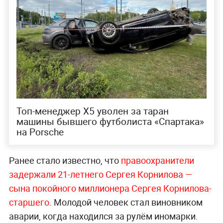
Топ-менеджер Х5 уволен за таран
машины бывшего футболиста «Спартака»
на Porsche
Ранее стало известно, что
правоохранители
задержали 21-летнего Сергея Корнилова —
сына покойного миллионера Сергея Корнилова-
старшего
. Молодой человек стал виновником
аварии, когда находился за рулём иномарки.