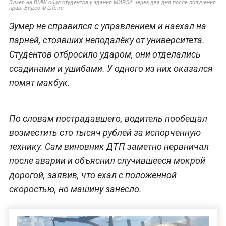
Зумер на BMW сбил студентов у здания МИРЭА через два дня после получения
прав. Видео © Life.ru
Зумер не справился с управлением и наехал на
парней, стоявших неподалёку от университета.
Студентов отбросило ударом, они отделались
ссадинами и ушибами. У одного из них оказался
помят макбук.
По словам пострадавшего, водитель пообещал
возместить сто тысяч рублей за испорченную
технику. Сам виновник ДТП заметно нервничал
после аварии и объяснил случившееся мокрой
дорогой, заявив, что ехал с положенной
скоростью, но машину занесло.