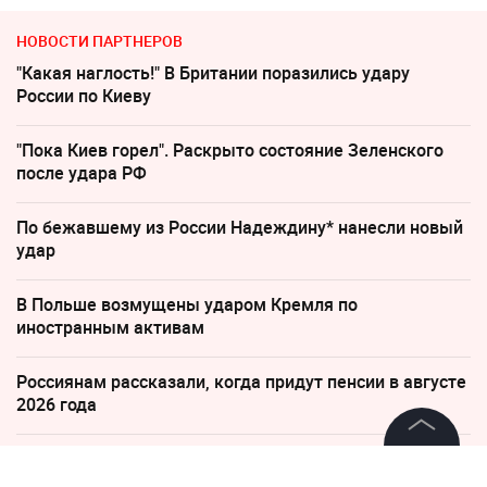
НОВОСТИ ПАРТНЕРОВ
"Какая наглость!" В Британии поразились удару
России по Киеву
"Пока Киев горел". Раскрыто состояние Зеленского
после удара РФ
По бежавшему из России Надеждину* нанесли новый
удар
В Польше возмущены ударом Кремля по
иностранным активам
Россиянам рассказали, когда придут пенсии в августе
2026 года
"Все решит одно сражение". Зеленский открыл
©
2026
News Media Holding.
страшную правду