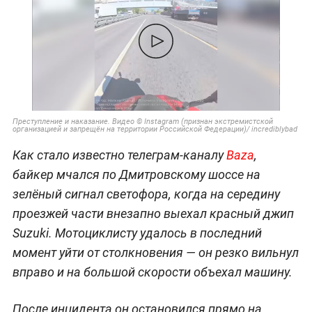
Преступление и наказание. Видео © Instagram (признан экстремистской
организацией и запрещён на территории Российской Федерации)/ incrediblybad
Как стало известно телеграм-каналу
Baza
,
байкер мчался по Дмитровскому шоссе на
зелёный сигнал светофора, когда на середину
проезжей части внезапно выехал красный джип
Suzuki. Мотоциклисту удалось в последний
момент уйти от столкновения — он резко вильнул
вправо и на большой скорости объехал машину.
После инцидента он остановился прямо на